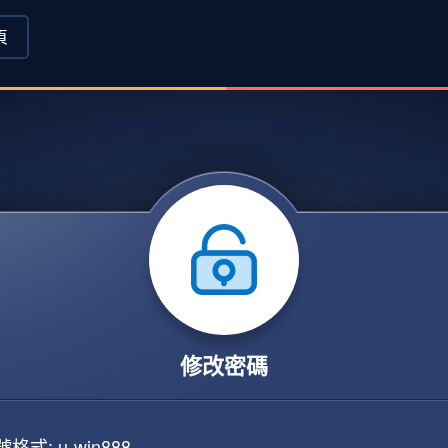
頁
修改密碼
格式: u-win888