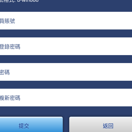
員賬號
登錄密碼
密碼
複新密碼