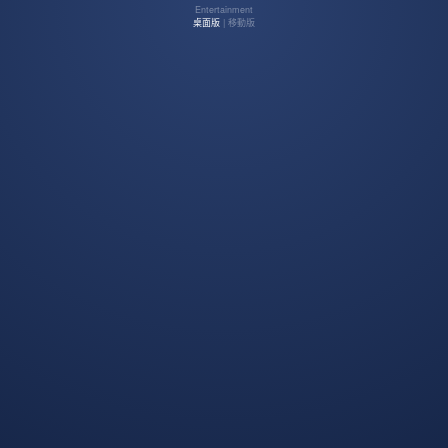
Entertainment
桌面版
| 移動版